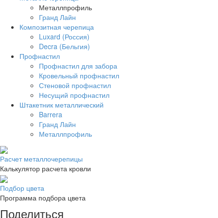
Металлпрофиль
Гранд Лайн
Композитная черепица
Luxard (Россия)
Decra (Бельгия)
Профнастил
Профнастил для забора
Кровельный профнастил
Стеновой профнастил
Несущий профнастил
Штакетник металлический
Barrera
Гранд Лайн
Металлпрофиль
Расчет металлочерепицы
Калькулятор расчета кровли
Подбор цвета
Программа подбора цвета
Поделиться