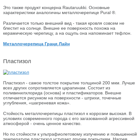
Это также продукт концерна Rautaruukki. Основные
характеристики аналогичны металлочерепице Pural ®.
Различается только внешний вид - такая кровля совсем не
блестит на солнце. Внешне ее поверхность похожа на
керамическую черепицу, а на ощупь она напоминает тефлон.
Металлочерепица Гранд Лайн
Пластизол
Пластизол - самое толстое покрытие толщиной 200 мкм. Лучше
всех других сопротивляется царапинам. Состоит из
поливинилхлорида (основа) и пластификаторов. Внешне
отличается рисунком на поверхности - штрихи, точечные
углубления, «шагреневая кожа».
Стойкость металлочерепицы пластизол к коррозии высокая. В
условиях современного города с его загазованной агрессивной
атмосферой - очень ценное качество.
Но по стойкости к ультрафиолетовому излучению и повышенной
температуре пластизол уступает другим покрытиям. Нагрев