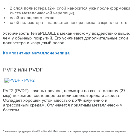
2 слоя полиэстера (2-й слой наносится уже после формовки
листа металлической черепицы),
слой кварцевого песка,
слой полиэстера – наносится поверх песка, закрепляет его.
Устойчивость TerraPLEGEL к механическому воздействию выше,
чем у обычных покрытий. Его усиливают дополнительные слои
полиэстера и кварцевый песок.
Композитная металлочерепица
PVF2 или PVDF
PVF2 (PVDF) - очень прочное, несмотря на свою толщину (27
мкр) покрытие, состоящее из поливинилфторида и акрила.
Обладает хорошей устойчивостью к УФ-излучению и
агрессивным средам. Отличается приятным металлическим
блеском.
* названия продукции Pural® и Pural® Matt являются зарегистрированными торговыми марками