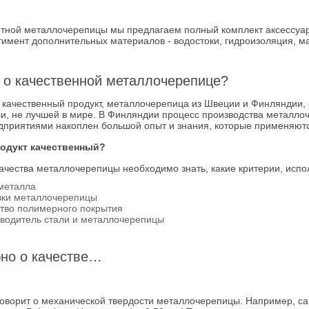
ртной металлочерепицы мы предлагаем полный комплект аксессуаро
имент дополнительных материалов - водостоки, гидроизоляция, ма
 о качественной металлочерепице?
й качественный продукт, металлочерепица из Швеции и Финляндии,
 ли, не лучшей в мире. В Финляндии процесс производства металлоч
едприятиями накоплен большой опыт и знания, которые применяют
продукт качественный?
ачества металлочерепицы необходимо знать, какие критерии, испо
металла
вки металлочерепицы
ство полимерного покрытия
водитель стали и металлочерепицы
но о качестве…
оворит о механической твердости металлочерепицы. Например, са