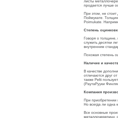
листы металлочере
продается лучше о
При этом, не стоит
Поймукате. Толщин
Poimukate. Наприме
Степень оцинков
Говоря о толщине, 
служить десятки ле
внутренним станда
Похожая степень оц
Наличие и качест
В качестве дополн
отличаются друг от
также Pelti польз
(РаутаРууки Финля
Компания произв
При приобретении 
Но всегда ли одна 
Все основные прои
металлочерепицу, 