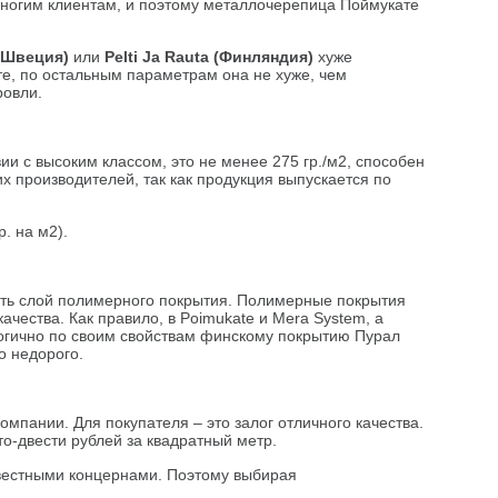
многим клиентам, и поэтому металлочерепица Поймукате
(Швеция)
или
Pelti Ja Rauta (Финляндия)
хуже
те, по остальным параметрам она не хуже, чем
ровли.
ии с высоким классом, это не менее 275 гр./м2, способен
х производителей, так как продукция выпускается по
. на м2).
сть слой полимерного покрытия. Полимерные покрытия
ачества. Как правило, в Poimukate и Mera System, а
логично по своим свойствам финскому покрытию Пурал
о недорого.
пании. Для покупателя – это залог отличного качества.
то-двести рублей за квадратный метр.
звестными концернами. Поэтому выбирая