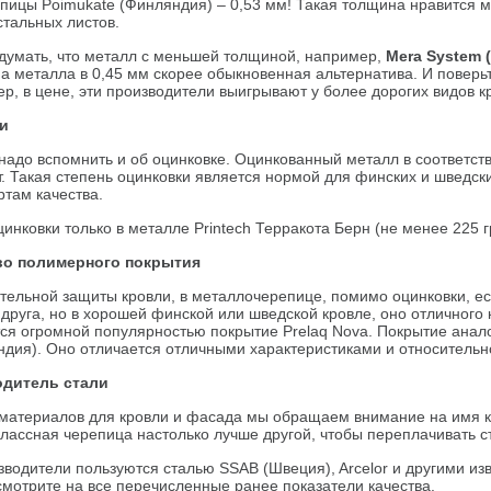
пицы Poimukate (Финляндия) – 0,53 мм! Такая толщина нравится 
стальных листов.
 думать, что металл с меньшей толщиной, например,
Mera System 
а металла в 0,45 мм скорее обыкновенная альтернатива. И поверь
р, в цене, эти производители выигрывают у более дорогих видов к
ки
надо вспомнить и об оцинковке. Оцинкованный металл в соответств
т. Такая степень оцинковки является нормой для финских и шведски
ртам качества.
инковки только в металле Printech Терракота Берн (не менее 225 гр
во полимерного покрытия
ительной защиты кровли, в металлочерепице, помимо оцинковки, е
 друга, но в хорошей финской или шведской кровле, оно отличного к
уется огромной популярностью покрытие Prelaq Nova. Покрытие ана
ндия). Оно отличается отличными характеристиками и относительн
одитель стали
материалов для кровли и фасада мы обращаем внимание на имя ком
классная черепица настолько лучше другой, чтобы переплачивать с
зводители пользуются сталью SSAB (Швеция), Arcelor и другими и
смотрите на все перечисленные ранее показатели качества.