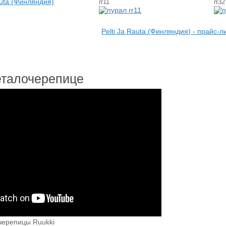
rr11
rr32
Pelti Ja Rauta (Финляндия) - прайс-л
еталочерепице
черепицы Ruukki