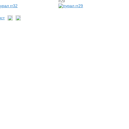
rr29
ист