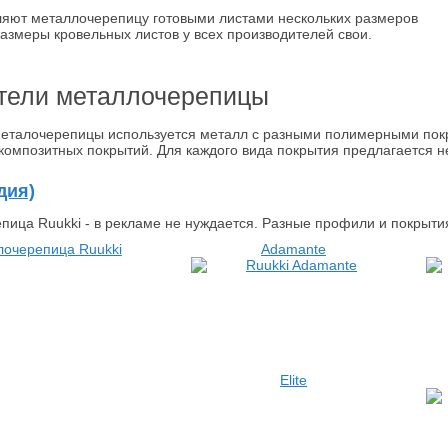
яют металлочерепицу готовыми листами нескольких размеров
. Размеры кровельных листов у всех производителей свои.
тели металлочерепицы
металочерепицы используется металл с разными полимерными покр
композитных покрытий. Для каждого вида покрытия предлагается не
дия)
пица Ruukki - в рекламе не нуждается. Разные профили и покрыти
Adamante
Elite