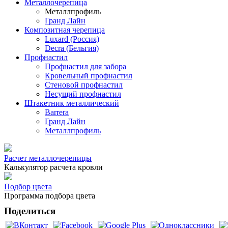
Металлочерепица
Металлпрофиль
Гранд Лайн
Композитная черепица
Luxard (Россия)
Decra (Бельгия)
Профнастил
Профнастил для забора
Кровельный профнастил
Стеновой профнастил
Несущий профнастил
Штакетник металлический
Barrera
Гранд Лайн
Металлпрофиль
Расчет металлочерепицы
Калькулятор расчета кровли
Подбор цвета
Программа подбора цвета
Поделиться