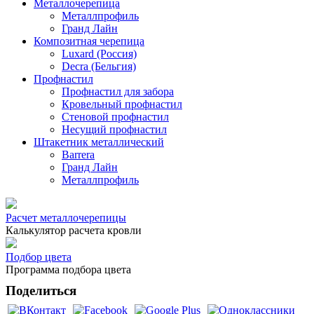
Металлочерепица
Металлпрофиль
Гранд Лайн
Композитная черепица
Luxard (Россия)
Decra (Бельгия)
Профнастил
Профнастил для забора
Кровельный профнастил
Стеновой профнастил
Несущий профнастил
Штакетник металлический
Barrera
Гранд Лайн
Металлпрофиль
Расчет металлочерепицы
Калькулятор расчета кровли
Подбор цвета
Программа подбора цвета
Поделиться