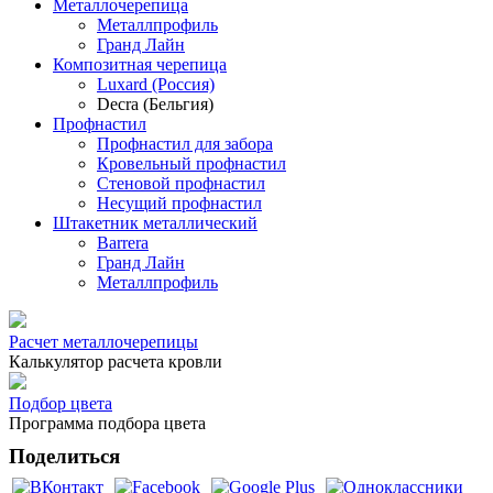
Металлочерепица
Металлпрофиль
Гранд Лайн
Композитная черепица
Luxard (Россия)
Decra (Бельгия)
Профнастил
Профнастил для забора
Кровельный профнастил
Стеновой профнастил
Несущий профнастил
Штакетник металлический
Barrera
Гранд Лайн
Металлпрофиль
Расчет металлочерепицы
Калькулятор расчета кровли
Подбор цвета
Программа подбора цвета
Поделиться