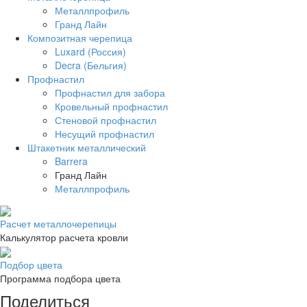
Металлпрофиль
Гранд Лайн
Композитная черепица
Luxard (Россия)
Decra (Бельгия)
Профнастил
Профнастил для забора
Кровельный профнастил
Стеновой профнастил
Несущий профнастил
Штакетник металлический
Barrera
Гранд Лайн
Металлпрофиль
Расчет металлочерепицы
Калькулятор расчета кровли
Подбор цвета
Программа подбора цвета
Поделиться