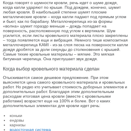
Когда говорят о шумности кровли, речь идет о шуме дождя,
когда капли ударяют по крыше. Под дождем, конечно, шумит
любая кровля. В наибольшей степени шумят плоские
металлические кровли – когда капли падают под прямым углом
и бьют, как по барабану. Металлочерепица из-за формы
«волна» шумит гораздо меньше – дождь попадает на
поверхность, расположенную под углом к вертикали. Шум
усилится, если листы кровельного материала плохо закреплены
– тогда появляется еще и вибрация. Немного тише композитная
металлочерепица KAMI - из-за слоя песка на поверхности капли
дождя дробятся за доли секунды до столкновения с крышей.
Самые тихие кровльные материалы – мягкие. Это мягкая
битумная черепица. Она приглушает звук дождя.
Когда выбор кровельного материала сделан
Отыскивается самое дешевое предложение. При этом
выясняется цена самого кровельного материала и кровельных
работ. Но редко кто учитывает стоимость доборных элементов и
дополнительных работ. Благодаря этим дополнительным
расходам итоговая цена кровли (вместе с кровельными
работами) возрастет еще на 100% и более. Вот о каких
дополнительных элементах для кровли идет речь:
коньки
ендовы
карнизы
водосточная система