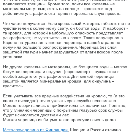
появляются трещины. Кроме того, почти все кровельные
материалы могут выцветать на солнце – красители под
действием ультрафиолета теряют первоначальную яркость.
Что часто получается. Если кровельный материал абсолютно не
чувствителен к солнечному свету, он боится воды. И наоборот -
та кровля, для которой наибольшую опасность представляет
ультрафиолет, не чувствительна к влаге. Такая популярная в
Европе натуральная глиняная черепица в нашей стране не
получила большого распространения. Черепица без слоя
защитной глазури начнет разрушаться от влаги вскоре после
установки.
Но другие кровельные материалы, не боящиеся воды – мягкая
битумная черепица и ондулин (еврошифер) – нуждаются в
особой защите от ультрафиолета. Для мягкой черепицы
защитой является минеральная крошка, для ондулина –
краситель.
Если учитывать все вредные воздействия на кровлю, то (и это
вполне очевидно) точно указать срок службы невозможно.
Можно говорить лишь о приблизительных величинах. Понятно,
что у глиняной черепицы с покрытием глазурью срок службы
будет исчисляться десятками лет.
Мягкая черепица из битума также прослужит очень долго.
Металлочерепица из Финляндии
, Швеции и России отлично