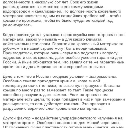
долговечности в несколько сот лет. Срок его жизни
рассматривается в комплексе с его коммуникациями –
водопроводом и канализацией. Но долговечность кровельного
материала является одним из важнейших требований – чтобы
крыша не протекала, чтобы не было нужды ее каждый год
ремонтировать.
Когда производитель указывает срок службы своего кровельного
материала, важно учитывать – а для какого климата
действительны эти сроки. Гарантии на кровельный материал за
рубежом и в нашей стране могут быть неодинаковыми.
Производители, которые очень серьезно подходят к вопросу
надежности своих кровель, дают особые условия гарантии для
России. А иные обходятся тем, что заявляют те же гарантийные
сроки, что и для американского и европейского рынка.
Дело в том, что в России погодные условия – экстремальны.
Особенно тяжело приходится крышам, когда зимой
температура скачет то ниже, то выше нуля градусов. Влага на
крыше по многу раз то замерзает, то тает. Такие процессы
способны разрушить даже камень. Если на кровельном
материале есть щели, то вода попадает в них и при замерзании
расширяется, то есть действует как клин. Это приводит к
разрушению верхнего слоя кровельного материала.
Другой фактор – воздействие ультрафиолетового излучения на
материал крыши. Особенно опасно это для мягкой черепицы.
От солнечных лучей пластичность битума уменьшается, на нем