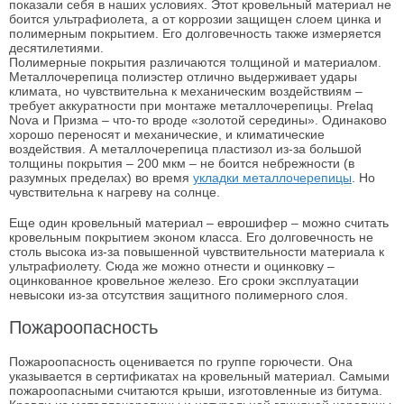
показали себя в наших условиях. Этот кровельный материал не
боится ультрафиолета, а от коррозии защищен слоем цинка и
полимерным покрытием. Его долговечность также измеряется
десятилетиями.
Полимерные покрытия различаются толщиной и материалом.
Металлочерепица полиэстер отлично выдерживает удары
климата, но чувствительна к механическим воздействиям –
требует аккуратности при монтаже металлочерепицы. Prelaq
Nova и Призма – что-то вроде «золотой середины». Одинаково
хорошо переносят и механические, и климатические
воздействия. А металлочерепица пластизол из-за большой
толщины покрытия – 200 мкм – не боится небрежности (в
разумных пределах) во время
укладки металлочерепицы
. Но
чувствительна к нагреву на солнце.
Еще один кровельный материал – еврошифер – можно считать
кровельным покрытием эконом класса. Его долговечность не
столь высока из-за повышенной чувствительности материала к
ультрафиолету. Сюда же можно отнести и оцинковку –
оцинкованное кровельное железо. Его сроки эксплуатации
невысоки из-за отсутствия защитного полимерного слоя.
Пожароопасность
Пожароопасность оценивается по группе горючести. Она
указывается в сертификатах на кровельный материал. Самыми
пожароопасными считаются крыши, изготовленные из битума.