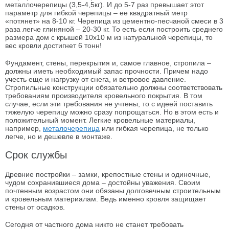
металлочерепицы (3,5-4,5кг). И до 5-7 раз превышает этот
параметр для гибкой черепицы – ее квадратный метр
«потянет» на 8-10 кг. Черепица из цементно-песчаной смеси в 3
раза легче глиняной – 20-30 кг. То есть если построить среднего
размера дом с крышей 10х10 м из натуральной черепицы, то
вес кровли достигнет 6 тонн!
Фундамент, стены, перекрытия и, самое главное, стропила –
должны иметь необходимый запас прочности. Причем надо
учесть еще и нагрузку от снега, и ветровое давление.
Стропильные конструкции обязательно должны соответствовать
требованиям производителя кровельного покрытия. В том
случае, если эти требования не учтены, то с идеей поставить
тяжелую черепицу можно сразу попрощаться. Но в этом есть и
положительный момент. Легкие кровельные материалы,
например,
металочерепица
или гибкая черепица, не только
легче, но и дешевле в монтаже.
Срок службы
Древние постройки – замки, крепостные стены и одиночные,
чудом сохранившиеся дома – достойны уважения. Своим
почтенным возрастом они обязаны долговечным строительным
и кровельным материалам. Ведь именно кровля защищает
стены от осадков.
Сегодня от частного дома никто не станет требовать