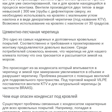
как для уже смонтированной, так и для кровли находящейся в
процессе монтажа. Вентили производятся двух типов- в виде
невысокой ( 300 мм )трубы с дефлектором сверху, их
необходимо использовать на кровлях с маленьким углом
наклона и в виде декоративной черепички (под название KTV).
Возможно использование на кровлях с наклоном от 30 градусов.
Цементно-песчаная черепица
Это одно из самых надежных и долговечных кровельных
покрытий. Соответственно и требования к проектированию и
монтажу предъявляются довольно высокие. Среди
потребителей сложилось мнение, что черепица не для нашего
климата потому что она трескается и рассыпается зимой на
морозе.
Это происходит из-за конденсата который впитывается в
черепицу и зимой при замерзании увеличивается в объеме и
разрушает черепичку. Проблема решается с помощью вентилей
для подкровельного пространства. Под торговой маркой VILPE
поставляются вентили KTV и для натуральной черепицы (в
частности BRAAS).
Чем еще опасен конденсат под кровлей
Существуют проблемы связанные с конденсатом характерные
для всех кровельных покрытий. Например, попадая в
утеплитель влага значительно снижает теплоизоляционные