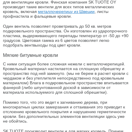
для вентиляции кровли. Финская компания SK TUOTE OY
производит такие вентили для всех типов металлических
кровель, включая
металлочерепицу из Швеции
, листы
профнастила и фальцевые кровли.
Один вентиль позволяет проветривать до 50 кв. метров
подкровельного пространства. Он изготовлен из ударопрочного
пластика, выдерживающего перепады температур от -50 до +90
градусов. Цветовая гамма из 6 цветов позволяет легко
подобрать вентвыходы под цвет кровли.
Мягкие битумные кровли
С ними ситуация более сложная нежели с металлочерепицей.
Кровельный материал настилается на сплошную обрешетку и
пространство под ней замкнуто. (мы не берем в расчет кровли с
чердаком и без утеплителя непосредственно под кровельным
материалом) Влага в подкровельном пространстве впитывается
фанерой (либо шпунтованной доской в зависимости от
материала используемого для сплошной обрешетки).
Помимо того, что это ведет к загниванию дерева, при
многократных циклах замерзания и оттаивания это приводит к
отслоению кровельного покрытия и нарушению герметичности
кровли. Без дополнительных элементов вентиляции здесь уже
не обойтись.
SK TUOTE производит вентили и для мягких кровель. Причем