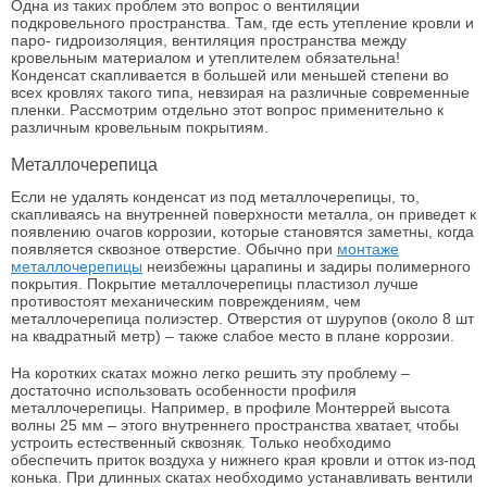
Одна из таких проблем это вопрос о вентиляции
подкровельного пространства. Там, где есть утепление кровли и
паро- гидроизоляция, вентиляция пространства между
кровельным материалом и утеплителем обязательна!
Конденсат скапливается в большей или меньшей степени во
всех кровлях такого типа, невзирая на различные современные
пленки. Рассмотрим отдельно этот вопрос применительно к
различным кровельным покрытиям.
Металлочерепица
Если не удалять конденсат из под металлочерепицы, то,
скапливаясь на внутренней поверхности металла, он приведет к
появлению очагов коррозии, которые становятся заметны, когда
появляется сквозное отверстие. Обычно при
монтаже
металлочерепицы
неизбежны царапины и задиры полимерного
покрытия. Покрытие металлочерепицы пластизол лучше
противостоят механическим повреждениям, чем
металлочерепица полиэстер. Отверстия от шурупов (около 8 шт
на квадратный метр) – также слабое место в плане коррозии.
На коротких скатах можно легко решить эту проблему –
достаточно использовать особенности профиля
металлочерепицы. Например, в профиле Монтеррей высота
волны 25 мм – этого внутреннего пространства хватает, чтобы
устроить естественный сквозняк. Только необходимо
обеспечить приток воздуха у нижнего края кровли и отток из-под
конька. При длинных скатах необходимо устанавливать вентили