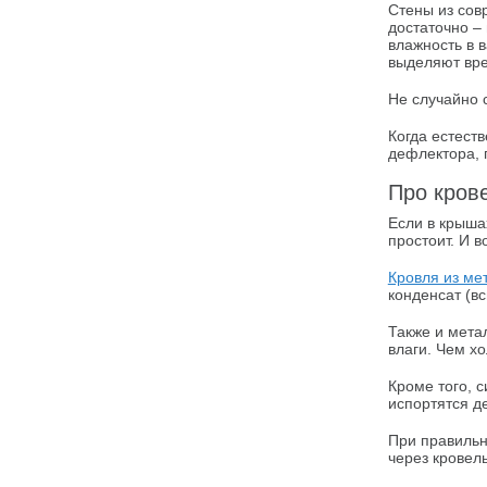
Стены из сов
достаточно –
влажность в 
выделяют вр
Не случайно 
Когда естест
дефлектора, 
Про кров
Если в крыша
простоит. И в
Кровля из ме
конденсат (в
Также и мета
влаги. Чем х
Кроме того, 
испортятся д
При правильн
через кровел