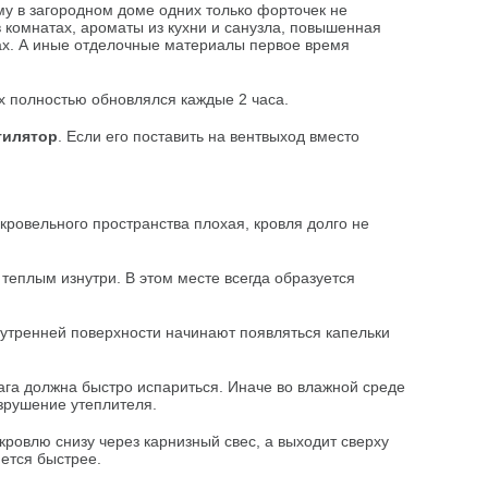
му в загородном доме одних только форточек не
 комнатах, ароматы из кухни и санузла, повышенная
енах. А иные отделочные материалы первое время
 полностью обновлялся каждые 2 часа.
тилятор
. Если его поставить на вентвыход вместо
кровельного пространства плохая, кровля долго не
теплым изнутри. В этом месте всегда образуется
нутренней поверхности начинают появляться капельки
лага должна быстро испариться. Иначе во влажной среде
зрушение утеплителя.
кровлю снизу через карнизный свес, а выходит сверху
яется быстрее.