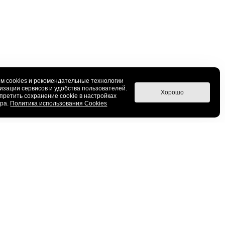
м cookies и рекомендательные технологии
изации сервисов и удобства пользователей.
Хорошо
претить сохранение cookie в настройках
ера.
Политика использования Cookies
настил
Металлический штакетник
стил для забора
Barrera
ьный профнастил
Гранд Лайн
ой профнастил
Металлпрофиль
й профнастил