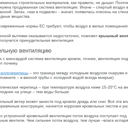
ременных строительных материалов, как правило, не дышат. Поэто
 нужна продуманная система вентиляции. Иначе – спертый воздух в
ванной. Запах, «как в подвале» - значит, появилась плесень на ст
едные вещества.
современные нормы ЕС требуют, чтобы воздух в жилых помещениях
венной вытяжки оказывается недостаточно, поможет
крышный вен
получится принудительная вентиляция.
ельную вентиляцию
х с мансардой система вентиляции кровли, точнее, вентиляция под
от почему.
таллочерепицы
– это граница между холодным воздухом снаружи и 
спомните – в ванной трубы с холодной водой всегда мокрые).
ллическая черепица – при температуре воздуха ниже 15-20°C на в
олоднее на улице – тем воды больше.
сильный ветер может занести под кровлю дождь или снег. Вся эта в
еревянные конструкции, начнется коррозия кровельных листов и ра
о устроенной кровельной вентиляции поток воздуха поступает под 
ьные вентили. Чем сильнее поток воздуха, тем лучше –влага испар