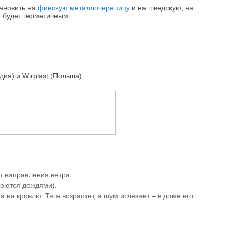
ановить на
финскую металлочерепицу
и на шведскую, на
 будет герметичным.
ия) и Wirplast (Польша)
т направления ветра.
моются дождями).
 на кровлю. Тяга возрастет, а шум исчезнет – в доме его