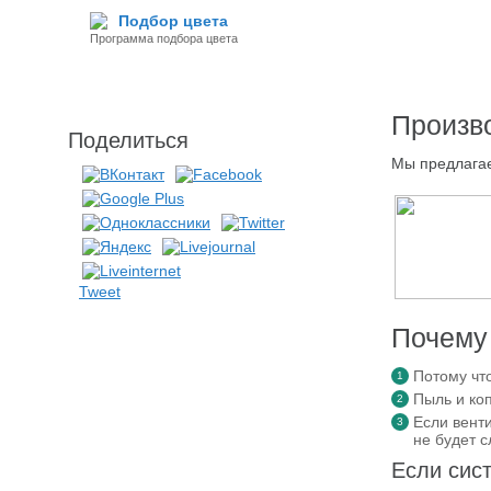
Подбор цвета
Программа подбора цвета
Произв
Поделиться
Мы предлагае
Tweet
Почему
Потому чт
Пыль и коп
Если венти
не будет 
Если сис