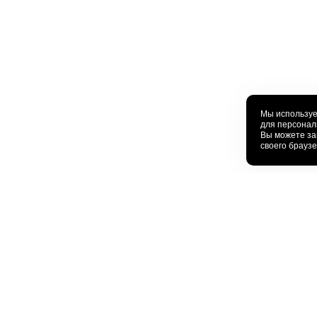
Мы используе
для персонал
Вы можете за
своего брауз
еталлочерепица
Импортная металлочерепица
Проф
таллпрофиль
Ruukki (Финляндия)
Профна
анд Лайн
Mera System (Швеция)
Кровел
Стенов
Несущи