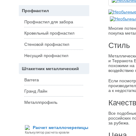
Профнастил
Профнастил для забора
Многие потен
покупка мета
Кровельный профнастил
Стиль
Стеновой профнастил
Несущий профнастил
Металлически
и Терракота 
похожими на 
Штакетник металлический
воздействию 
Barrera
Если посмотр
производител
а к недостатк
Гранд Лайн
Качест
Металлпрофиль
Все подобные 
российских п
за рубежа.
Расчет металлочерепицы
Калькулятор расчета кровли
Цена