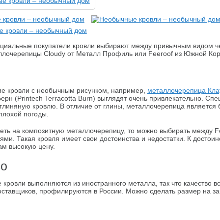
циальные покупатели кровли выбирают между привычным видом че
ллочерепицы Cloudy от Металл Профиль или Feeroof из Южной Кор
е кровли с необычным рисунком, например,
металлочерепица Кла
Берн (Printech Terracotta Burn) выглядят очень привлекательно. С
глиняную кровлю. В отличие от глины, металлочерепица является
плохой погоды.
еть на композитную металлочерепицу, то можно выбирать между F
ями. Такая кровля имеет свои достоинства и недостатки. К достоин
ам высокую цену.
во
кровли выполняются из иностранного металла, так что качество все
оставщиков, профилируются в России. Можно сделать размер на зак