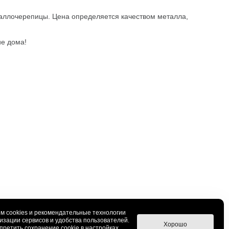
аллочерепицы. Цена определяется качеством металла,
ие дома!
м cookies и рекомендательные технологии
изации сервисов и удобства пользователей.
Хорошо
претить сохранение cookie в настройках