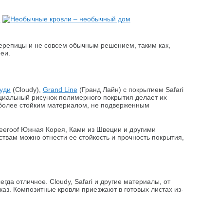
репицы и не совсем обычным решением, таким как,
еи.
уди
(Cloudy),
Grand Line
(Гранд Лайн) с покрытием Safari
пециальный рисунок полимерного покрытия делает их
 более стойким материалом, не подверженным
eeroof Южная Корея, Ками из Швеции и другими
ствам можно отнести ее стойкость и прочность покрытия,
гда отличное. Cloudy, Safari и другие материалы, от
аз. Композитные кровли приезжают в готовых листах из-