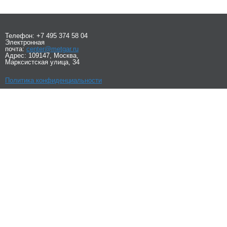
Телефон: +7 495 374 58 04
Электронная
почта:
center@metgar.ru
Адрес: 109147, Москва,
Марксистская улица, 34
Политика конфиденциальности