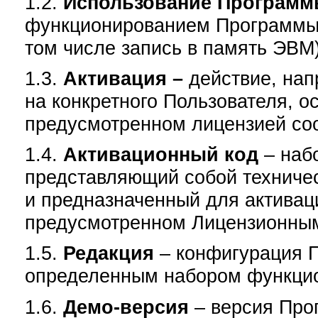
1.2.
Использование Програм
функционированием Программы в
том числе запись в память ЭВМ)
1.3.
Активация –
действие, на
на конкретного Пользователя, о
предусмотренном лицензией соо
1.4.
Активационный код
– наб
представляющий собой техничес
и предназначенный для активац
предусмотренном Лицензионны
1.5.
Редакция
– конфигурация 
определенным набором функци
1.6.
Демо-версия
– версия Про